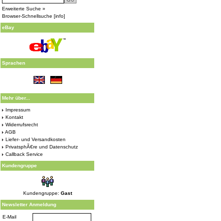
Erweiterte Suche »
Browser-Schnellsuche
[
info
]
eBay
Sprachen
Mehr über...
Impressum
Kontakt
Widerrufsrecht
AGB
Liefer- und Versandkosten
PrivatsphÃ€re und Datenschutz
Callback Service
Kundengruppe
Kundengruppe:
Gast
Newsletter Anmeldung
E-Mail