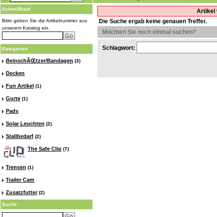
Schnellkauf
Artikel
Bitte geben Sie die Artikelnummer aus
Die Suche ergab keine genauen Treffer.
unserem Katalog ein.
Möchten Sie noch einmal suchen?
Schlagwort:
Kategorien
BeinschÃŒtzer/Bandagen
(3)
Decken
Fun Artikel
(1)
Gurte
(1)
Pads
Solar Leuchten
(2)
Stallbedarf
(2)
The Safe Clip
(7)
Trensen
(1)
Trailer Cam
Zusatzfutter
(2)
Suche