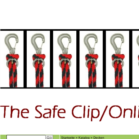
Home
GÃ€stebuch
Suchen
Ãber uns
Startseite
»
Katalog
»
Decken