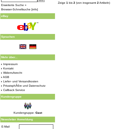
Zeige
1
bis
2
(von insgesamt
2
Artikeln)
Erweiterte Suche »
Browser-Schnellsuche
[
info
]
eBay
Sprachen
Mehr über...
Impressum
Kontakt
Widerrufsrecht
AGB
Liefer- und Versandkosten
PrivatsphÃ€re und Datenschutz
Callback Service
Kundengruppe
Kundengruppe:
Gast
Newsletter Anmeldung
E-Mail