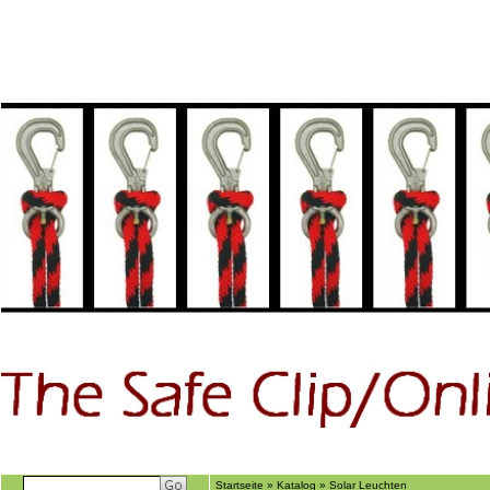
Home
GÃ€stebuch
Suchen
Ãber uns
Startseite
»
Katalog
»
Solar Leuchten