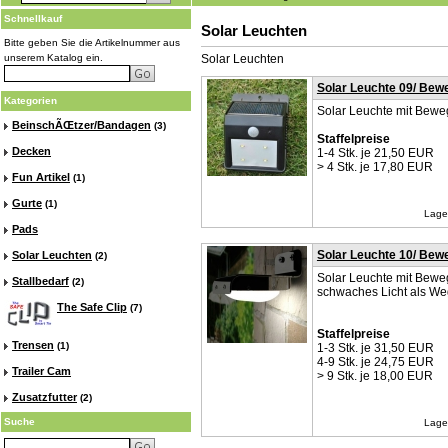
Schnellkauf
Solar Leuchten
Bitte geben Sie die Artikelnummer aus
unserem Katalog ein.
Solar Leuchten
Solar Leuchte 09/ Be
Kategorien
Solar Leuchte mit Bew
BeinschÃŒtzer/Bandagen
(3)
Staffelpreise
Decken
1-4 Stk. je 21,50 EUR
> 4 Stk. je 17,80 EUR
Fun Artikel
(1)
Gurte
(1)
Lage
Pads
Solar Leuchte 10/ Be
Solar Leuchten
(2)
Solar Leuchte mit Be
Stallbedarf
(2)
schwaches Licht als W
The Safe Clip
(7)
Staffelpreise
Trensen
(1)
1-3 Stk. je 31,50 EUR
4-9 Stk. je 24,75 EUR
Trailer Cam
> 9 Stk. je 18,00 EUR
Zusatzfutter
(2)
Suche
Lage