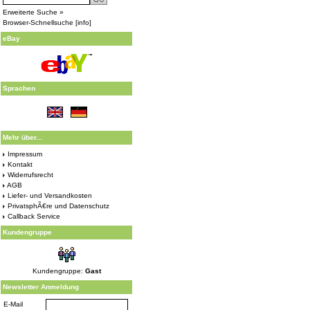
Erweiterte Suche »
Browser-Schnellsuche
[
info
]
eBay
Sprachen
Mehr über...
Impressum
Kontakt
Widerrufsrecht
AGB
Liefer- und Versandkosten
PrivatsphÃ€re und Datenschutz
Callback Service
Kundengruppe
Kundengruppe:
Gast
Newsletter Anmeldung
E-Mail