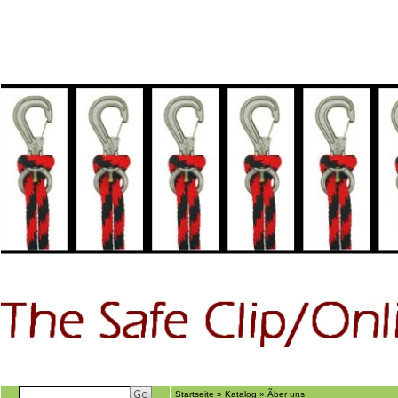
Home
GÃ€stebuch
Suchen
Ãber uns
Startseite
»
Katalog
»
Ãber uns