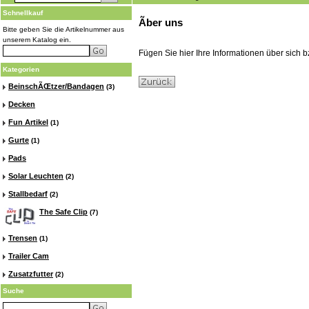
Schnellkauf
Ãber uns
Bitte geben Sie die Artikelnummer aus
unserem Katalog ein.
Fügen Sie hier Ihre Informationen über sich 
Kategorien
BeinschÃŒtzer/Bandagen
(3)
Decken
Fun Artikel
(1)
Gurte
(1)
Pads
Solar Leuchten
(2)
Stallbedarf
(2)
The Safe Clip
(7)
Trensen
(1)
Trailer Cam
Zusatzfutter
(2)
Suche