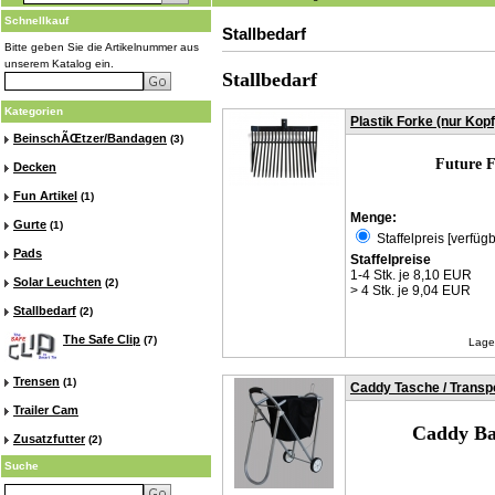
Schnellkauf
Stallbedarf
Bitte geben Sie die Artikelnummer aus
unserem Katalog ein.
Stallbedarf
Kategorien
Plastik Forke (nur Kopf
BeinschÃŒtzer/Bandagen
(3)
Future F
Decken
Fun Artikel
(1)
Menge:
Gurte
(1)
Staffelpreis [verfügb
Pads
Staffelpreise
1-4 Stk. je 8,10 EUR
Solar Leuchten
(2)
> 4 Stk. je 9,04 EUR
Stallbedarf
(2)
The Safe Clip
(7)
Lage
Trensen
(1)
Caddy Tasche / Transp
Trailer Cam
Caddy Ba
Zusatzfutter
(2)
Suche