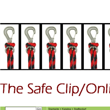
Home
GÃ€stebuch
Suchen
Ãber uns
Startseite
»
Katalog
»
Stallbedarf