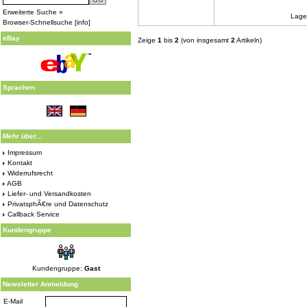
Erweiterte Suche »
Lage
Browser-Schnellsuche
[
info
]
eBay
Zeige
1
bis
2
(von insgesamt
2
Artikeln)
Sprachen
Mehr über...
Impressum
Kontakt
Widerrufsrecht
AGB
Liefer- und Versandkosten
PrivatsphÃ€re und Datenschutz
Callback Service
Kundengruppe
Kundengruppe:
Gast
Newsletter Anmeldung
E-Mail