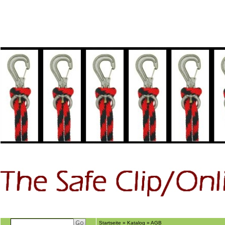
Home
GÃ€stebuch
Suchen
Ãber uns
Startseite
»
Katalog
»
AGB