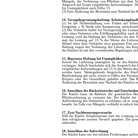
Mängeln, der Verletzung von Pflichten aus dem Sch
Anspruch auf Ersatz vergeblicher Aufwendungen. Die
für Unmöglichkeit nach Ziffer 15.
(3) Eine Änderung der Beweislast zum Nachteil des 
14. Verzugsbegrenzungshaftung/ Arbeitskampfma
(1) Ist die Nichteinhaltung von Fristen auf höh
Ereignisse, z. B. Streik oder Aussperrung, zurückzuf
(2) Der Verkäufer haftet bei Verzögerung der Leistun
oder eines Vertreters oder Erfüllungsgehilfen nach
Leistung wird die Haftung des Verkäufers für den S
statt der Leistung auf 15 % des Wertes der Liefer
Ablauf einer dem Verkäufer etwa gesetzten Frist zur
Haftung wegen der Verletzung des Lebens, des Körp
des Käufers ist mit den vorstehenden Regelungen nic
15. Begrenzte Haftung bei Unmöglichkeit
Soweit die Lieferung unmöglich ist, ist der Käufe
verlangen. Jedoch beschränkt sich der Anspruch des K
vergeblicher Aufwendungen auf 15 % des Wertes desj
werden kann. Weitergehende Ansprüche des Käufe
Beschränkung gilt nicht, soweit in Fällen des Vorsat
Körpers oder der Gesundheit gehaftet wird. Das R
Änderung der Beweislast zum Nachteil des Käufers i
16. Ausschluss des Rücktrittsrechts und Entscheidun
Der Käufer kann im Rahmen der gesetzlichen Bes
Pflichtverletzung zu vertreten hat. Der Käufer hat
Aufforderung des Verkäufers zu erklären, ob er wege
besteht. Im Falle von Mängeln verbleibt es jedoch b
17. Zwei Nachbesserungsversuche
Will der Käufer Schadensersatz statt der Leistung v
dem erfolglosen zweiten Versuch gegeben. Die geset
unberührt.
18. Ausschluss der Aufrechnung
Der Käufer kann nur mit solchen Forderungen aufrechne