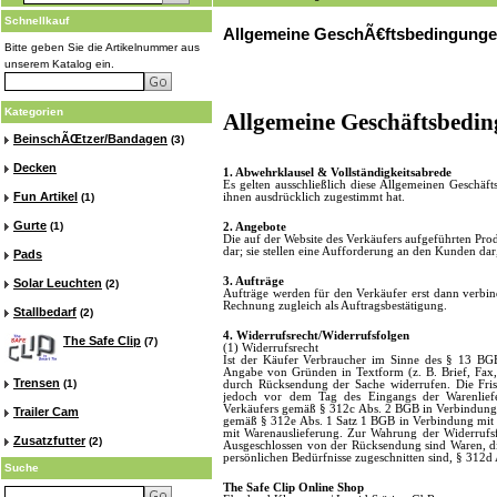
Schnellkauf
Allgemeine GeschÃ€ftsbedingung
Bitte geben Sie die Artikelnummer aus
unserem Katalog ein.
Kategorien
Allgemeine Geschäftsbedi
BeinschÃŒtzer/Bandagen
(3)
Decken
1. Abwehrklausel & Vollständigkeitsabrede
Es gelten ausschließlich diese Allgemeinen Geschäf
Fun Artikel
(1)
ihnen ausdrücklich zugestimmt hat.
Gurte
(1)
2. Angebote
Die auf der Website des Verkäufers aufgeführten Pro
dar; sie stellen eine Aufforderung an den Kunden dar
Pads
3. Aufträge
Solar Leuchten
(2)
Aufträge werden für den Verkäufer erst dann verbindli
Rechnung zugleich als Auftragsbestätigung.
Stallbedarf
(2)
4. Widerrufsrecht/Widerrufsfolgen
The Safe Clip
(7)
(1) Widerrufsrecht
Ist der Käufer Verbraucher im Sinne des § 13 BG
Angabe von Gründen in Textform (z. B. Brief, Fax, 
Trensen
(1)
durch Rücksendung der Sache widerrufen. Die Frist
jedoch vor dem Tag des Eingangs der Warenliefe
Verkäufers gemäß § 312c Abs. 2 BGB in Verbindung m
Trailer Cam
gemäß § 312e Abs. 1 Satz 1 BGB in Verbindung mit §
mit Warenauslieferung. Zur Wahrung der Widerrufsfr
Zusatzfutter
(2)
Ausgeschlossen von der Rücksendung sind Waren, die
persönlichen Bedürfnisse zugeschnitten sind, § 312d 
Suche
The Safe Clip Online Shop