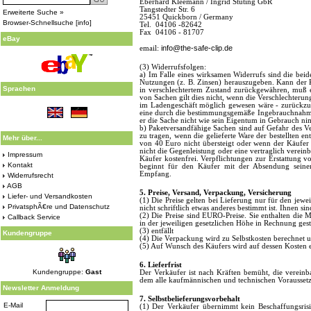
Eberhard Kleemann / Ingrid Stüting GbR
Tangstedter Str. 6
Erweiterte Suche »
25451 Quickborn / Germany
Browser-Schnellsuche
[
info
]
Tel. 04106 -82642
Fax 04106 - 81707
eBay
info@the-safe-clip.de
email:
(3) Widerrufsfolgen:
a) Im Falle eines wirksamen Widerrufs sind die be
Nutzungen (z. B. Zinsen) herauszugeben. Kann der K
Sprachen
in verschlechtertem Zustand zurückgewähren, muß er
von Sachen gilt dies nicht, wenn die Verschlechterun
im Ladengeschäft möglich gewesen wäre - zurückzufü
eine durch die bestimmungsgemäße Ingebrauchnahme
er die Sache nicht wie sein Eigentum in Gebrauch nimm
b) Paketversandfähige Sachen sind auf Gefahr des V
zu tragen, wenn die gelieferte Ware der bestellten 
Mehr über...
von 40 Euro nicht übersteigt oder wenn der Käufer
nicht die Gegenleistung oder eine vertraglich verein
Impressum
Käufer kostenfrei. Verpflichtungen zur Erstattung 
Kontakt
beginnt für den Käufer mit der Absendung seiner
Empfang.
Widerrufsrecht
AGB
5. Preise, Versand, Verpackung, Versicherung
Liefer- und Versandkosten
(1) Die Preise gelten bei Lieferung nur für den jewe
PrivatsphÃ€re und Datenschutz
nicht schriftlich etwas anderes bestimmt ist. Ihnen s
(2) Die Preise sind EURO-Preise. Sie enthalten die 
Callback Service
in der jeweiligen gesetzlichen Höhe in Rechnung gest
(3) entfällt
Kundengruppe
(4) Die Verpackung wird zu Selbstkosten berechnet
(5) Auf Wunsch des Käufers wird auf dessen Kosten 
6. Lieferfrist
Kundengruppe:
Gast
Der Verkäufer ist nach Kräften bemüht, die vereinba
dem alle kaufmännischen und technischen Voraussetz
Newsletter Anmeldung
7. Selbstbelieferungsvorbehalt
E-Mail
(1) Der Verkäufer übernimmt kein Beschaffungsrisik