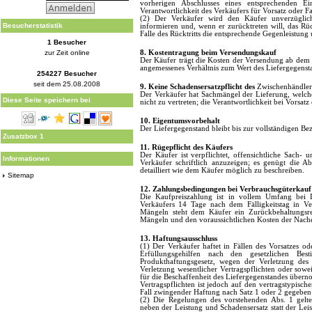
vorherigen Abschlusses eines entsprechenden Ein
Verantwortlichkeit des Verkäufers für Vorsatz oder Fa
(2) Der Verkäufer wird den Käufer unverzüglich 
Besucherstatistik
informieren und, wenn er zurücktreten will, das Rü
Falle des Rücktritts die entsprechende Gegenleistung 
1 Besucher
zur Zeit online
8. Kostentragung beim Versendungskauf
Der Käufer trägt die Kosten der Versendung ab dem Or
angemessenes Verhältnis zum Wert des Liefergegenst
254227 Besucher
seit dem 25.08.2008
9. Keine Schadensersatzpflicht des
Zwischenhändler
Der Verkäufer hat Sachmängel der Lieferung, welche 
Diese Seite speichern bei
nicht zu vertreten; die Verantwortlichkeit bei Vorsatz
10. Eigentumsvorbehalt
Der Liefergegenstand bleibt bis zur vollständigen B
Zusatzbox 1
11. Rügepflicht des Käufers
Der Käufer ist verpflichtet, offensichtliche Sach
Informationen
Verkäufer schriftlich anzuzeigen; es genügt die A
detailliert wie dem Käufer möglich zu beschreiben.
Sitemap
12. Zahlungsbedingungen bei Verbrauchsgüterkauf
Die Kaufpreiszahlung ist in vollem Umfang bei 
Verkäufers 14 Tage nach dem Fälligkeitstag in Ve
Mängeln steht dem Käufer ein Zurückbehaltungsre
Mängeln und den voraussichtlichen Kosten der Nacher
13. Haftungsausschluss
(1) Der Verkäufer haftet in Fällen des Vorsatzes od
Erfüllungsgehilfen nach den gesetzlichen B
Produkthaftungsgesetz, wegen der Verletzung des
Verletzung wesentlicher Vertragspflichten oder sowe
für die Beschaffenheit des Liefergegenstandes übern
Vertragspflichten ist jedoch auf den vertragstypisch
Fall zwingender Haftung nach Satz 1 oder 2 gegeben 
(2) Die Regelungen des vorstehenden Abs. 1 gelten
neben der Leistung und Schadensersatz statt der Le