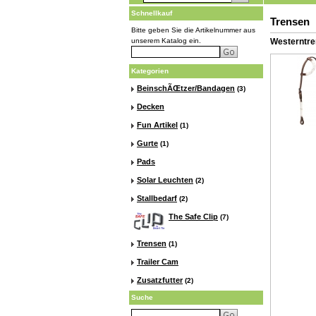
Schnellkauf
Trensen
Bitte geben Sie die Artikelnummer aus
unserem Katalog ein.
Westerntr
Kategorien
BeinschÃŒtzer/Bandagen
(3)
Decken
Fun Artikel
(1)
Gurte
(1)
Pads
Solar Leuchten
(2)
Stallbedarf
(2)
The Safe Clip
(7)
Trensen
(1)
Trailer Cam
Zusatzfutter
(2)
Suche