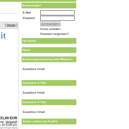
Kundenlogin!
E-Mail
Passwort
[
Details
]
Konto erstellen
it
Passwort vergessen?
Hersteller
News
Bedienungsanleitung Auto-Wimpern
Zusatzbox Inhalt
Zusatzbox 3 Titel
Zusatzbox Inhalt
Zusatzbox 9 Titel
Zusatzbox Inhalt
31,00 EUR
Sicher zahlen mit PayPal
zzgl.
Versand
)
1,00 EUR pro