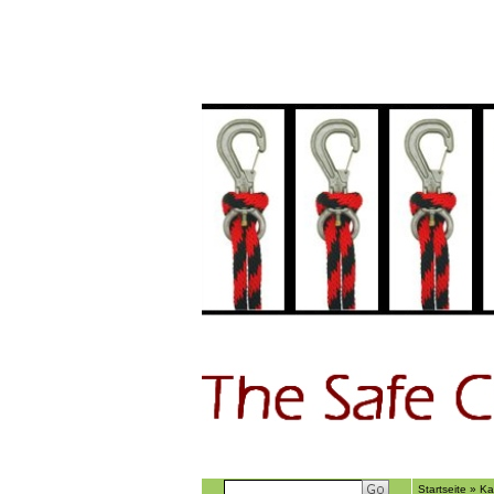
Home
GÃ€stebu
Startseite
»
Ka