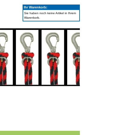
Ihr Warenkorb:
Sie haben noch keine Artikel in Ihrem
Warenkorb.
Ihr Konto
|
Merkzettel
|
Warenkorb
|
Kasse