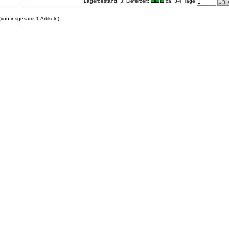
Lagerbestand: 3,
Lieferzeit:
ca. 3-4 Tage
(von insgesamt
1
Artikeln)