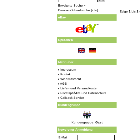
Erweiterte Suche »
Browser-Schnellsuche
[
info
]
Zeige
1
bis
1
eBay
Sprachen
Mehr über...
Impressum
Kontakt
Widerrufsrecht
AGB
Liefer- und Versandkosten
PrivatsphÃ€re und Datenschutz
Callback Service
Kundengruppe
Kundengruppe:
Gast
Newsletter Anmeldung
E-Mail