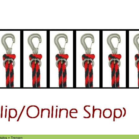
ch
Suchen
Ãber uns
talog
»
Trensen