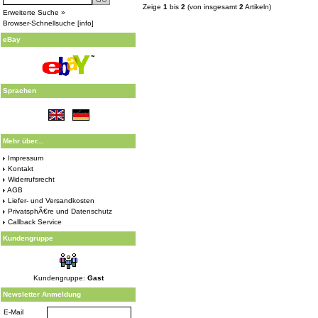
Zeige
1
bis
2
(von insgesamt
2
Artikeln)
Erweiterte Suche »
Browser-Schnellsuche
[
info
]
eBay
Sprachen
Mehr über...
Impressum
Kontakt
Widerrufsrecht
AGB
Liefer- und Versandkosten
PrivatsphÃ€re und Datenschutz
Callback Service
Kundengruppe
Kundengruppe:
Gast
Newsletter Anmeldung
E-Mail