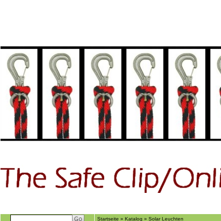
Home
GÃ€stebuch
Suchen
Ãber uns
Startseite
»
Katalog
»
Solar Leuchten