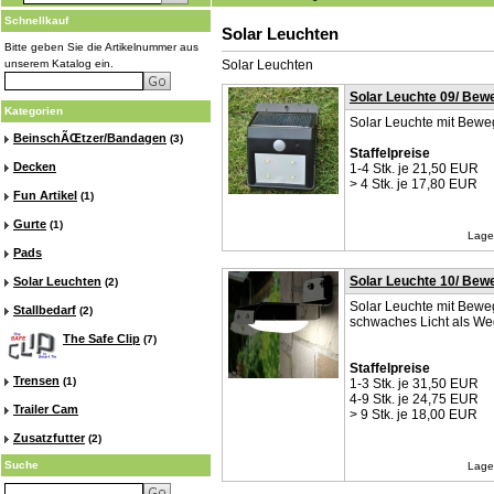
Schnellkauf
Solar Leuchten
Bitte geben Sie die Artikelnummer aus
unserem Katalog ein.
Solar Leuchten
Solar Leuchte 09/ Be
Kategorien
Solar Leuchte mit Bew
BeinschÃŒtzer/Bandagen
(3)
Staffelpreise
Decken
1-4 Stk. je 21,50 EUR
> 4 Stk. je 17,80 EUR
Fun Artikel
(1)
Gurte
(1)
Lage
Pads
Solar Leuchte 10/ Be
Solar Leuchten
(2)
Solar Leuchte mit Be
Stallbedarf
(2)
schwaches Licht als W
The Safe Clip
(7)
Staffelpreise
Trensen
(1)
1-3 Stk. je 31,50 EUR
4-9 Stk. je 24,75 EUR
Trailer Cam
> 9 Stk. je 18,00 EUR
Zusatzfutter
(2)
Suche
Lage