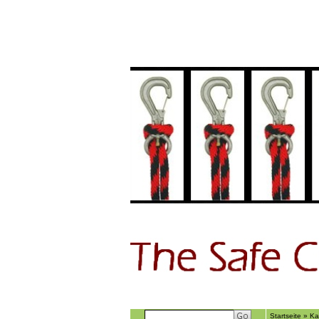
Home
GÃ€stebu
Startseite
»
Ka