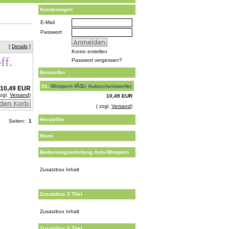
Kundenlogin!
E-Mail
Passwort
[
Details
]
Konto erstellen
ff.
Passwort vergessen?
Bestseller
01.
Wimpern fÃŒr Autoscheinwerfer
10,49 EUR
zzgl.
Versand
)
10,49 EUR
( zzgl.
Versand
)
Hersteller
Seiten:
1
News
Bedienungsanleitung Auto-Wimpern
Zusatzbox Inhalt
Zusatzbox 3 Titel
Zusatzbox Inhalt
Zusatzbox 9 Titel