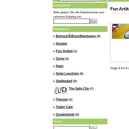
Schnellkauf
Fun Artik
Bitte geben Sie die Artikelnummer aus
unserem Katalog ein.
Kategorien
BeinschÃŒtzer/Bandagen
(3)
Decken
Fun Artikel
(1)
Gurte
(1)
Pads
Zeige
1
bis
1
Solar Leuchten
(2)
Stallbedarf
(2)
The Safe Clip
(7)
Trensen
(1)
Trailer Cam
Zusatzfutter
(2)
Suche