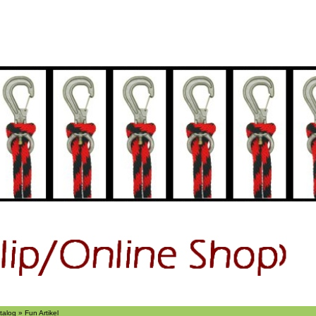
ch
Suchen
Ãber uns
talog
»
Fun Artikel