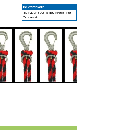
Ihr Warenkorb:
Sie haben noch keine Artikel in Ihrem
Warenkorb.
Ihr Konto
|
Merkzettel
|
Warenkorb
|
Kasse