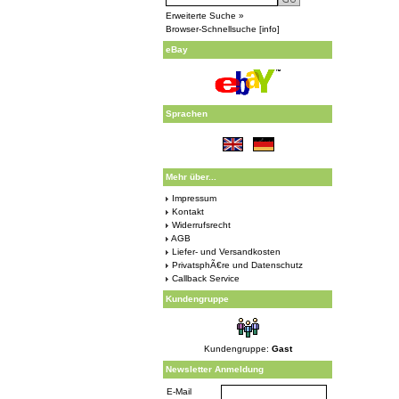
Erweiterte Suche »
Browser-Schnellsuche
[
info
]
eBay
Sprachen
Mehr über...
Impressum
Kontakt
Widerrufsrecht
AGB
Liefer- und Versandkosten
PrivatsphÃ€re und Datenschutz
Callback Service
Kundengruppe
Kundengruppe:
Gast
Newsletter Anmeldung
E-Mail