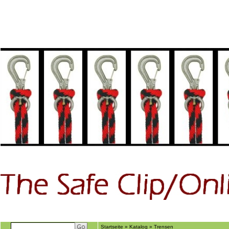
Home
GÃ€stebuch
Suchen
Ãber uns
Startseite
»
Katalog
»
Trensen