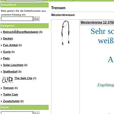
Schnellkauf
Trensen
Bitte geben Sie die Artikelnummer aus
unserem Katalog ein.
Westerntrensen
Westerntrense 12-376
Kategorien
Sehr s
BeinschÃŒtzer/Bandagen
(3)
weiß
Decken
Fun Artikel
(1)
Gurte
(1)
A
Pads
Solar Leuchten
(2)
Stallbedarf
(2)
The Safe Clip
(7)
Zügelläng
Trensen
(1)
Trailer Cam
Zusatzfutter
(2)
Suche