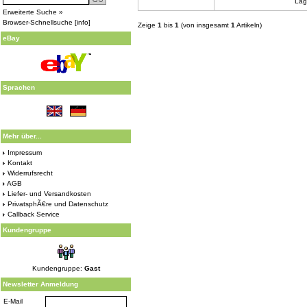
Lag
Erweiterte Suche »
Browser-Schnellsuche
[
info
]
Zeige
1
bis
1
(von insgesamt
1
Artikeln)
eBay
Sprachen
Mehr über...
Impressum
Kontakt
Widerrufsrecht
AGB
Liefer- und Versandkosten
PrivatsphÃ€re und Datenschutz
Callback Service
Kundengruppe
Kundengruppe:
Gast
Newsletter Anmeldung
E-Mail