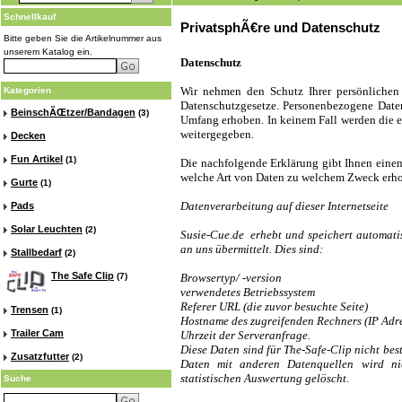
Schnellkauf
PrivatsphÃ€re und Datenschutz
Bitte geben Sie die Artikelnummer aus
unserem Katalog ein.
Datenschutz
Wir nehmen den Schutz Ihrer persönlichen 
Kategorien
Datenschutzgesetze. Personenbezogene Date
BeinschÃŒtzer/Bandagen
(3)
Umfang erhoben. In keinem Fall werden die e
weitergegeben.
Decken
Fun Artikel
(1)
Die nachfolgende Erklärung gibt Ihnen einen
welche Art von Daten zu welchem Zweck erh
Gurte
(1)
Datenverarbeitung auf dieser Internetseite
Pads
Solar Leuchten
(2)
Susie-Cue.de erhebt und speichert automatis
an uns übermittelt. Dies sind:
Stallbedarf
(2)
The Safe Clip
(7)
Browsertyp/ -version
verwendetes Betriebssystem
Referer URL (die zuvor besuchte Seite)
Trensen
(1)
Hostname des zugreifenden Rechners (IP Adre
Trailer Cam
Uhrzeit der Serveranfrage.
Diese Daten sind für The-Safe-Clip nicht b
Zusatzfutter
(2)
Daten mit anderen Datenquellen wird n
statistischen Auswertung gelöscht.
Suche