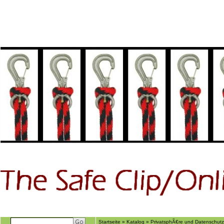
Home
GÃ€stebuch
Suchen
Ãber uns
Startseite
»
Katalog
»
PrivatsphÃ€re und Datenschutz