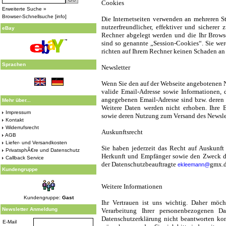
Cookies
Erweiterte Suche »
Browser-Schnellsuche
[
info
]
Die Internetseiten verwenden an mehreren S
nutzerfreundlicher, effektiver und sicherer
eBay
Rechner abgelegt werden und die Ihr Brows
sind so genannte „Session-Cookies“. Sie we
richten auf Ihrem Rechner keinen Schaden an 
Sprachen
Newsletter
Wenn Sie den auf der Webseite angebotenen 
valide Email-Adresse sowie Informationen, d
angegebenen Email-Adresse sind bzw. deren 
Mehr über...
Weitere Daten werden nicht erhoben. Ihre 
Impressum
sowie deren Nutzung zum Versand des Newslet
Kontakt
Widerrufsrecht
Auskunftsrecht
AGB
Liefer- und Versandkosten
Sie haben jederzeit das Recht auf Auskunft 
PrivatsphÃ€re und Datenschutz
Herkunft und Empfänger sowie den Zweck de
Callback Service
der Datenschutzbeauftragte
gmx.
ekleemann@
Kundengruppe
Weitere Informationen
Kundengruppe:
Gast
Ihr Vertrauen ist uns wichtig. Daher möc
Newsletter Anmeldung
Verarbeitung Ihrer personenbezogenen D
Datenschutzerklärung nicht beantworten ko
E-Mail