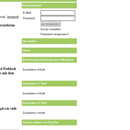
Kundenlogin!
E-Mail
 zzgl.
Versand
)
Passwort
erstärktem
Konto erstellen
Passwort vergessen?
Hersteller
News
Bedienungsanleitung Auto-Wimpern
und Paddock
Zusatzbox Inhalt
n mit dem
Zusatzbox 3 Titel
Zusatzbox Inhalt
Zusatzbox 9 Titel
al wie viele
Zusatzbox Inhalt
Sicher zahlen mit PayPal