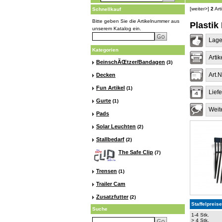
[weiter>]
2
Art
Schnellkauf
Bitte geben Sie die Artikelnummer aus
Plastik
unserem Katalog ein.
Lage
Kategorien
Artik
BeinschÃŒtzer/Bandagen
(3)
Art.N
Decken
Fun Artikel
(1)
Liefe
Gurte
(1)
Weit
Pads
Solar Leuchten
(2)
Stallbedarf
(2)
The Safe Clip
(7)
Trensen
(1)
Trailer Cam
Zusatzfutter
(2)
Staffelpreise
Suche
1-4 Stk.
> 4 Stk.