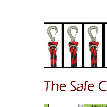
Home
GÃ€stebu
Startseite
»
Ka