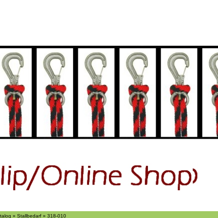
ch
Suchen
Ãber uns
talog
»
Stallbedarf
»
318-010