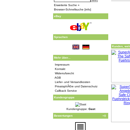
Erweiterte Suche »
Browser-Schnellsuche
[
info
]
eBay
Sprachen
Kunden, welc
Mehr über...
Impressum
Kontakt
Widerrufsrecht
AGB
Liefer- und Versandkosten
PrivatsphÃ€re und Datenschutz
Callback Service
Kundengruppe
Kundengruppe:
Gast
Bewertungen