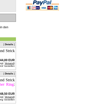
 in den
[
Details
]
nd Strick
44,00 EUR
zzgl.
Versand
)
[
Details
]
nd Strick
her Ring
:
48,50 EUR
zzgl.
Versand
)