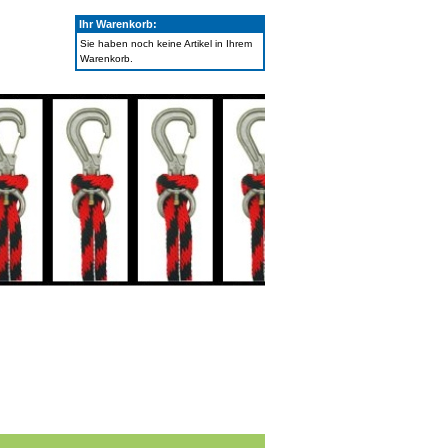
Ihr Warenkorb:
Sie haben noch keine Artikel in Ihrem
Warenkorb.
Ihr Konto
|
Merkzettel
|
Warenkorb
|
Kasse