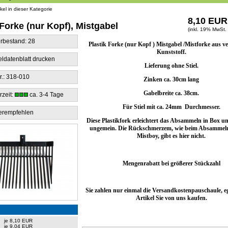
ikel in dieser Kategorie
8,10 EUR
 Forke (nur Kopf), Mistgabel
(inkl. 19% MwSt.
rbestand: 28
Plastik Forke (nur Kopf ) Mistgabel /Mistforke aus v
Kunststoff.
eldatenblatt drucken
Lieferung ohne Stiel.
r.: 318-010
Zinken ca. 30cm lang
Gabelbreite ca. 38cm.
rzeit:
ca. 3-4 Tage
Für Stiel mit ca. 24mm Durchmesser.
erempfehlen
Diese Plastikfork erleichtert das Absammeln in Box 
ungemein. Die Rückschmerzem, wie beim Absammel
Mistboy, gibt es hier nicht.
Mengenrabatt bei größerer Stückzahl
Sie zahlen nur einmal die Versandkostenpauschaule, eg
Artikel Sie von uns kaufen.
je 8,10 EUR
je 9,04 EUR