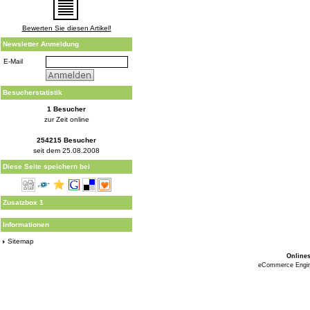
Bewerten Sie diesen Artikel!
Newsletter Anmeldung
E-Mail
Besucherstatistik
1 Besucher
zur Zeit online
254215 Besucher
seit dem 25.08.2008
Diese Seite speichern bei
Zusatzbox 1
Informationen
Sitemap
Online
eCommerce Engi