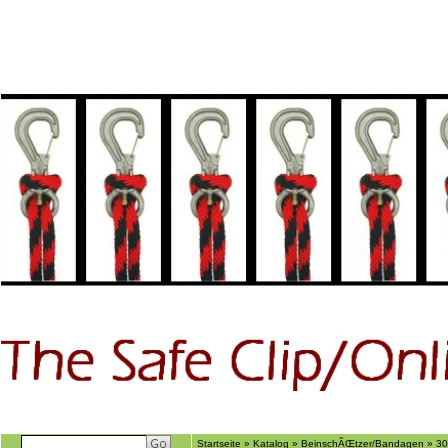
Home
GÃ€stebuch
Suchen
Ãber uns
Startseite
»
Katalog
»
BeinschÃŒtzer/Bandagen
»
30