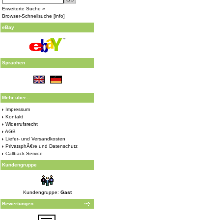
Erweiterte Suche »
Browser-Schnellsuche
[
info
]
eBay
Sprachen
Mehr über...
Impressum
Kontakt
Widerrufsrecht
AGB
Liefer- und Versandkosten
PrivatsphÃ€re und Datenschutz
Callback Service
Kundengruppe
Kundengruppe:
Gast
Bewertungen