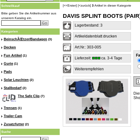
[<<Erster]
[<zurück]
3
Artikel in dieser Kategorie
Schnellkauf
Bitte geben Sie die Artikelnummer aus
DAVIS SPLINT BOOTS (PAIR)
unserem Katalog ein.
Lagerbestand: 3
Kategorien
Artikeldatenblatt drucken
BeinschÃŒtzer/Bandagen
(3)
Art.Nr.: 303-005
Decken
Fa
Fun Artikel
(1)
Lieferzeit:
ca. 3-4 Tage
Gurte
(1)
Weiterempfehlen
Pads
Solar Leuchten
(2)
Stallbedarf
(2)
Die
The Safe Clip
(7)
Sho
Trensen
(1)
Trailer Cam
Zusatzfutter
(2)
Suche